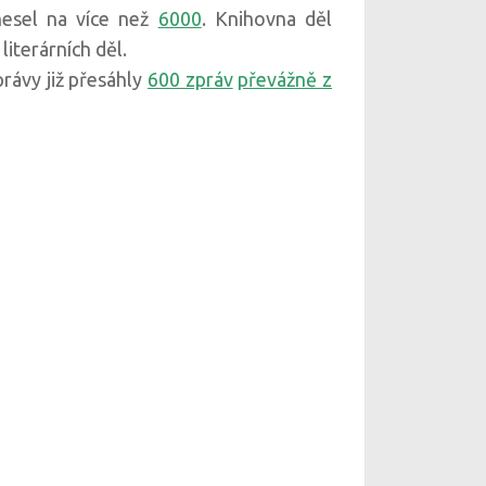
hesel na více než
6000
. Knihovna děl
iterárních děl.
rávy již přesáhly
600 zpráv
převážně z