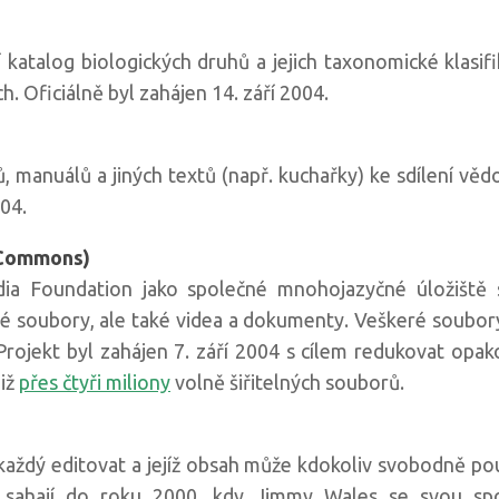
í katalog biologických druhů a jejich taxonomické klasi
. Oficiálně byl zahájen 14. září 2004.
 manuálů a jiných textů (např. kuchařky) ke sdílení věd
04.
 Commons)
dia Foundation jako společné mnohojazyčné úložiště
 soubory, ale také videa a dokumenty. Veškeré soubor
Projekt byl zahájen 7. září 2004 s cílem redukovat op
již
přes čtyři miliony
volně šiřitelných souborů.
aždý editovat a jejíž obsah může kdokoliv svobodně po
y sahají do roku 2000, kdy Jimmy Wales se svou spo