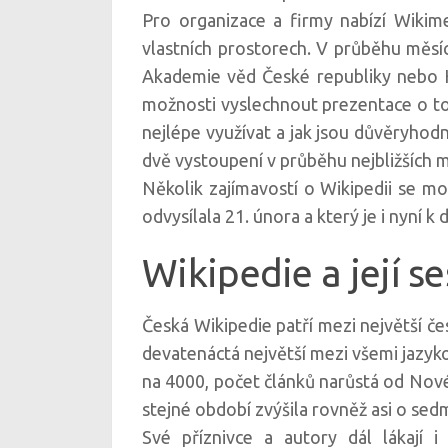
Pro organizace a firmy nabízí Wikime
vlastních prostorech. V průběhu měsíc
Akademie věd České republiky nebo Ka
možnosti vyslechnout prezentace o tom,
nejlépe využívat a jak jsou důvěryhod
dvě vystoupení v průběhu nejbližších m
Několik zajímavostí o Wikipedii se m
odvysílala 21. února a který je i nyní k
Wikipedie a její s
Česká Wikipedie patří mezi největší če
devatenáctá největší mezi všemi jazyk
na 4000, počet článků narůstá od No
stejné období zvýšila rovněž asi o se
Své příznivce a autory dál lákají i