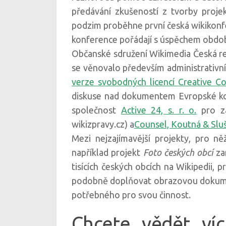
předávání zkušeností z tvorby proje
podzim proběhne první česká wikikonfe
konference pořádají s úspěchem obdob
Občanské sdružení Wikimedia Česká repu
se věnovalo především administrativní
verze svobodných licencí Creative 
diskuse nad dokumentem Evropské 
společnost
Active 24, s. r. o.
pro za
wikizpravy.cz) a
Counsel, Koutná & Slušn
Mezi nejzajímavější projekty, pro n
například projekt
Foto českých obcí
zam
tisících českých obcích na Wikipedii, p
podobně doplňovat obrazovou dokumen
potřebného pro svou činnost.
Chcete vědět víc