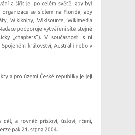
ní a šířit jej po celém světě, aby byl
 organizace se sídlem na Floridě, aby
táty, Wikiknihy, Wikisource, Wikimedia
adace podporuje vytváření sítě stejně
icky „chapters“). V současnosti s ní
 Spojeném království, Austrálii nebo v
ty a pro území České republiky je její
l, a rovněž přísloví, úsloví, rčení,
verze pak 21. srpna 2004.