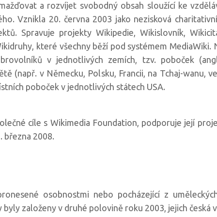
mažďovat a rozvíjet svobodný obsah sloužící ke vzdělává
o. Vznikla 20. června 2003 jako nezisková charitativní
jektů. Spravuje projekty Wikipedie, Wikislovník, Wikici
ikidruhy, které všechny běží pod systémem MediaWiki. N
rovolníků v jednotlivých zemích, tzv. poboček (angl
ě (např. v Německu, Polsku, Francii, na Tchaj-wanu, ve
 místních poboček v jednotlivých státech USA.
lečné cíle s Wikimedia Foundation, podporuje její projek
. března 2008.
ronesené osobnostmi nebo pocházející z uměleckých dě
y byly založeny v druhé polovině roku 2003, jejich česká 