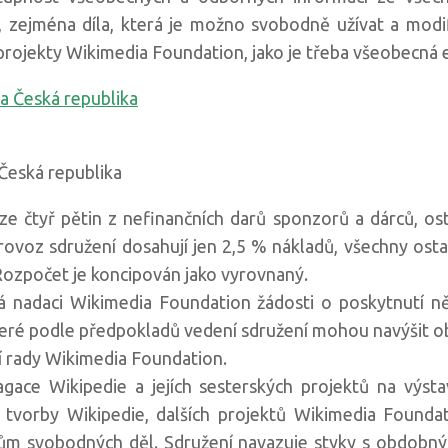
, zejména díla, která je možno svobodně užívat a modi
rojekty Wikimedia Foundation, jako je třeba všeobecná 
Česká republika
e čtyř pětin z nefinančních darů sponzorů a dárců, osta
rovoz sdružení dosahují jen 2,5 % nákladů, všechny ostat
. Rozpočet je koncipován jako vyrovnaný.
 nadaci Wikimedia Foundation žádosti o poskytnutí ně
eré podle předpokladů vedení sdružení mohou navýšit o
 rady Wikimedia Foundation.
agace Wikipedie a jejích sesterských projektů na výsta
y tvorby Wikipedie, dalších projektů Wikimedia Founda
m svobodných děl. Sdružení navazuje styky s obdobným