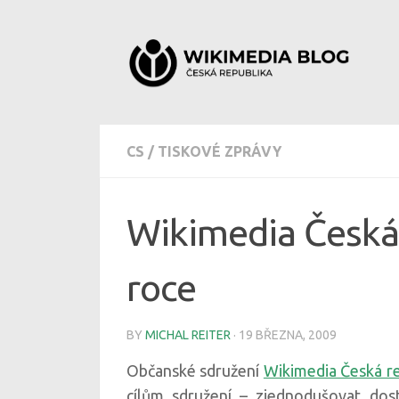
Skip to content
CS
/
TISKOVÉ ZPRÁVY
Wikimedia Česká 
roce
BY
MICHAL REITER
·
19 BŘEZNA, 2009
Občanské sdružení
Wikimedia Česká r
cílům sdružení – zjednodušovat dos