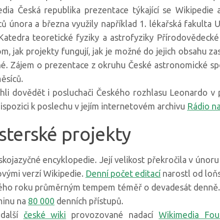
dia Česká republika prezentace týkající se Wikipedie a 
ů února a března využily například 1. lékařská fakulta 
tedra teoretické fyziky a astrofyziky Přírodovědecké
 jak projekty fungují, jak je možné do jejich obsahu za
né. Zájem o prezentace z okruhu České astronomické spo
ěsíců.
ohli dovědět i posluchači Českého rozhlasu Leonardo v
 dispozici k poslechu v jejím internetovém archivu
Rádio na
esterské projekty
skojazyčné encyklopedie. Její velikost překročila v únor
ovými verzí Wikipedie.
Denní počet editací
narostl od loň
vého roku průměrným tempem téměř o devadesát denně. N
dminu na
80 000
denních přístupů.
 další
české wiki
provozované nadací
Wikimedia Fou