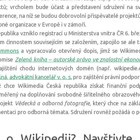
ktů; vrcholem bude účast a představení sdružení na s
rence, na níž se budou dobrovolní přispěvatelé projektů
né organizace v Evropě i v zámoří.
blika vzniklo registrací u Ministerstva vnitra ČR 6. bř
m činnostem souvisejícím se založením, zapojilo se ale 
Commons
a vypracovalo otevřený dopis, jímž se Wikimed
komise
Zelená kniha – autorské právo ve znalostní ekono
jištění chodu internetových domén (např. wikipedie.cz
á, advokátní kancelář v. o. s.
pro zajištění právní podpo
ěž chce Wikimedia Česká republika získat finanční po
ěřený na doplňování svobodně šiřitelného obrazového 
rojekt
Vědecká a odborná fotografie
, který chce na zák
taci pro odborná témata. Sdružení rovněž požádá o pom
 o Wikipedii? Navštivte