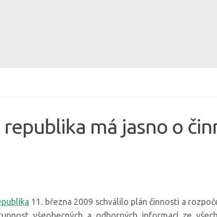
republika má jasno o činn
epublika
11. března 2009 schválilo plán činnosti a rozpoč
tupnost všeobecných a odborných informací ze všech o