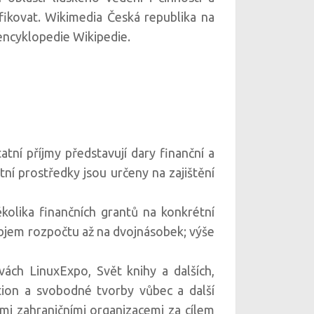
fikovat. Wikimedia Česká republika na
encyklopedie Wikipedie.
tní příjmy představují dary finanční a
ní prostředky jsou určeny na zajištění
kolika finančních grantů na konkrétní
bjem rozpočtu až na dvojnásobek; výše
vách LinuxExpo, Svět knihy a dalších,
tion a svobodné tvorby vůbec a další
i zahraničními organizacemi za cílem