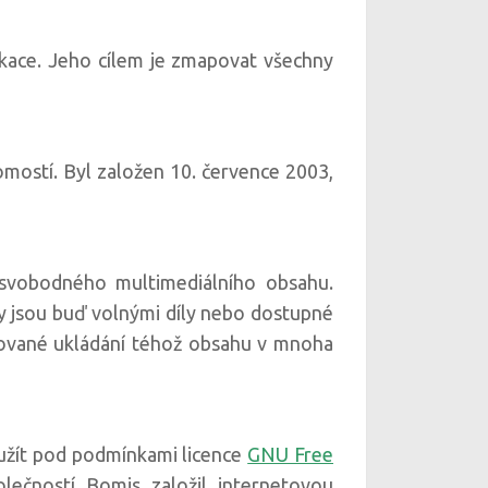
fikace. Jeho cílem je zmapovat všechny
omostí. Byl založen 10. července 2003,
 svobodného multimediálního obsahu.
y jsou buď volnými díly nebo dostupné
akované ukládání téhož obsahu v mnoha
užít pod podmínkami licence
GNU Free
lečností Bomis založil internetovou