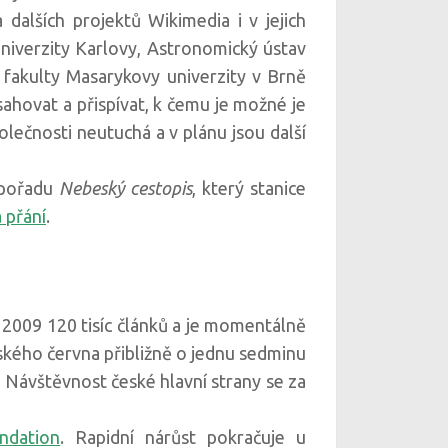
dalších projektů Wikimedia i v jejich
Univerzity Karlovy, Astronomický ústav
 fakulty Masarykovy univerzity v Brně
sahovat a přispívat, k čemu je možné je
lečnosti neutuchá a v plánu jsou další
 pořadu
Nebeský cestopis
, který stanice
 přání
.
u 2009 120 tisíc článků a je momentálně
ského června přibližně o jednu sedminu
ávštěvnost české hlavní strany se za
ndation
. Rapidní nárůst pokračuje u