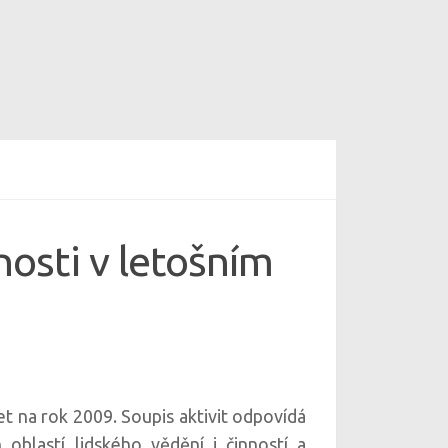
osti v letošním
et na rok 2009. Soupis aktivit odpovídá
blastí lidského vědění i činností a