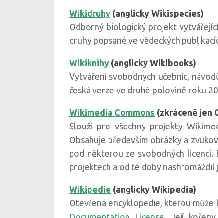
Wikidruhy
(anglicky Wikispecies)
Odborný biologický projekt vytvářejíc
druhy popsané ve vědeckých publikacích
Wikiknihy
(anglicky Wikibooks)
Vytváření svobodných učebnic, návodů,
česká verze ve druhé polovině roku 20
Wikimedia Commons
(zkráceně jen
Slouží pro všechny projekty Wikime
Obsahuje především obrázky a zvukové
pod některou ze svobodných licencí. 
projektech a od té doby nashromáždil 
Wikipedie
(anglicky Wikipedia)
Otevřená encyklopedie, kterou může k
Documentation License
. Její kořen