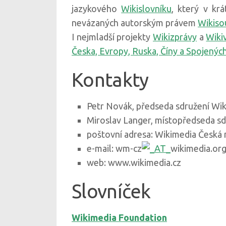
jazykového
Wikislovníku
, který v kr
nevázaných autorským právem
Wikiso
I nejmladší projekty
Wikizprávy
a
Wiki
Česka, Evropy, Ruska, Číny a Spojených
Kontakty
Petr Novák, předseda sdružení Wik
Miroslav Langer, místopředseda sd
poštovní adresa: Wikimedia Česká 
e-mail: wm-cz
wikimedia.or
web: www.wikimedia.cz
Slovníček
Wikimedia Foundation