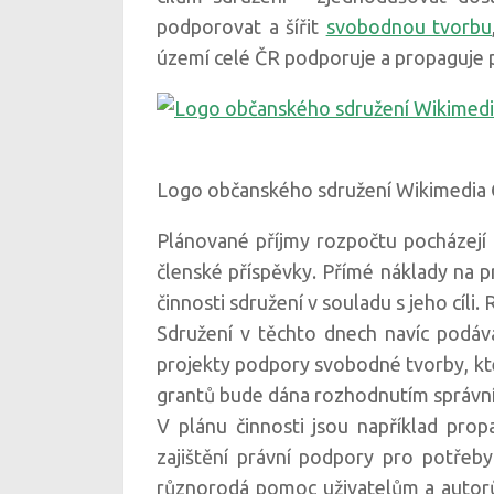
podporovat a šířit
svobodnou tvorbu
území celé ČR podporuje a propaguje p
Logo občanského sdružení Wikimedia 
Plánované příjmy rozpočtu pocházejí z
členské příspěvky. Přímé náklady na p
činnosti sdružení v souladu s jeho cíli
Sdružení v těchto dnech navíc podává
projekty podpory svobodné tvorby, kt
grantů bude dána rozhodnutím správní
V plánu činnosti jsou například prop
zajištění právní podpory pro potřeb
různorodá pomoc uživatelům a autorů