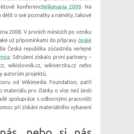
větové konferenci
Wikimania 2009
. Na
 dělit o své poznatky a náměty, takové
ezna 2008. V prvních měsících po vzniku
také už připomínkami do přípravy
české
ia Česká republika zúčastnila veřejné
mice
. Sdružení získalo první partnery –
, wikislovnik.cz, wikiverzita.cz nebo
ry autorům projektů.
dporu od Wikimedia Foundation, patří
materiálu pro články o více než šesti
ladě spolupráce s odbornými pracovišti
oc při získání materiálního vybavení
 nás, nebo si nás