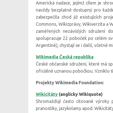
Americká nadace, jejímž cílem je shro
navždy bezplatně dostupný pro každéh
zabezpečila chod již existujících pro
Commons, Wikizprávy, Wikiverzita a W
zaměřených nezávislých sdružení dob
spolupracuje 22 poboček po celém svět
Argentině), chystají se i další, včetně
Wikimedia Česká republika
České občanské sdružení, které má spo
oficiálně uznanou pobočkou. Vzniklo 6
Projekty Wikimedia Foundation:
Wikicitáty
(anglicky Wikiquote)
Shromažďují často citované výroky p
pranostiky, jazykolamy apod. Wikicitát