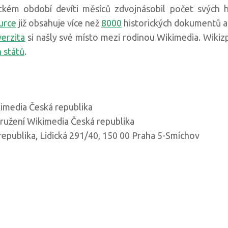
átkém období devíti měsíců zdvojnásobil počet svých 
urce
již obsahuje více než
8000
historických dokumentů a l
verzita
si našly své místo mezi rodinou Wikimedia. Wikizp
 států
.
imedia Česká republika
ružení Wikimedia Česká republika
republika, Lidická 291/40, 150 00 Praha 5-Smíchov
g