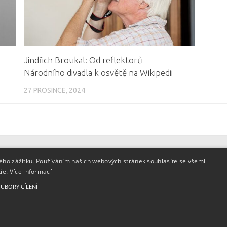
Jindřich Broukal: Od reflektorů
Národního divadla k osvětě na Wikipedii
27 PROSINCE, 2024
kého zážitku. Používáním našich webových stránek souhlasíte se všemi
kie.
Více informací
e Commons BY 3.0 CZ
, licence
UBORY CÍLENÍ
deny u těchto materiálů.