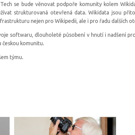
Tech se bude věnovat podpoře komunity kolem Wikidat, 
užívat strukturovaná otevřená data. Wikidata jsou přito
frastrukturu nejen pro Wikipedii, ale i pro řadu dalších ot
voje softwaru, dlouholeté působení v hnutí i nadšení 
u českou komunitu.
ašem týmu.