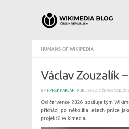
Skip to content
HUMANS OF WIKIPEDIA
Václav Zouzalík 
BY
HYNEK KAPLAN
· PUBLISHED
8 ČERVENCE, 20
Od července 2026 posiluje tým Wikim
přichází po několika letech práce j
projektů Wikimedia.