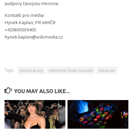
podpory časopisu Heroine.
Kontakt pro média:
Hynek Kaplan, PR WMČR
+420605039405
hynek.kaplan@wikimedia.cz
Tags:
tiskové zprávy
Wikimedia Česká republika
Wikipedie
YOU MAY ALSO LIKE...