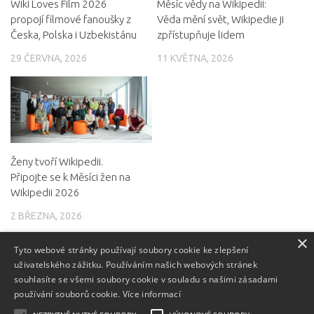
Wiki Loves Film 2026
Měsíc vědy na Wikipedii:
propojí filmové fanoušky z
Věda mění svět, Wikipedie ji
Česka, Polska i Uzbekistánu
zpřístupňuje lidem
29 ČERVNA, 2026
11 KVĚTNA, 2026
Ženy tvoří Wikipedii.
Připojte se k Měsíci žen na
Wikipedii 2026
2 BŘEZNA, 2026
×
Tyto webové stránky používají soubory cookie ke zlepšení
uživatelského zážitku. Používáním našich webových stránek
souhlasíte se všemi soubory cookie v souladu s našimi zásadami
používání souborů cookie.
Více informací