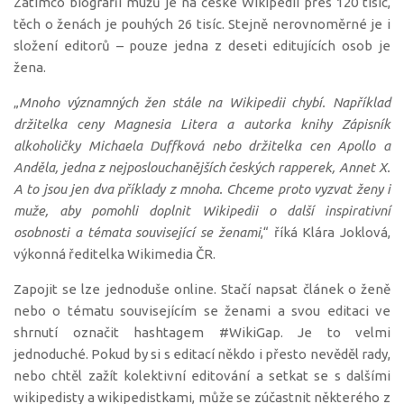
Zatímco biografií mužů je na české Wikipedii přes 120 tisíc,
těch o ženách je pouhých 26 tisíc. Stejně nerovnoměrné je i
složení editorů – pouze jedna z deseti editujících osob je
žena.
„
Mnoho významných žen stále na Wikipedii chybí. Například
držitelka ceny Magnesia Litera a autorka knihy Zápisník
alkoholičky Michaela Duffková nebo držitelka cen Apollo a
Anděla, jedna z nejposlouchanějších českých rapperek, Annet X.
A to jsou jen dva příklady z mnoha. Chceme proto vyzvat ženy i
muže, aby pomohli doplnit Wikipedii o další inspirativní
osobnosti a témata související se ženami
,“ říká Klára Joklová,
výkonná ředitelka Wikimedia ČR.
Zapojit se lze jednoduše online. Stačí napsat článek o ženě
nebo o tématu souvisejícím se ženami a svou editaci ve
shrnutí označit hashtagem #WikiGap. Je to velmi
jednoduché. Pokud by si s editací někdo i přesto nevěděl rady,
nebo chtěl zažít kolektivní editování a setkat se s dalšími
wikipedisty a wikipedistkami, může se zúčastnit některého z