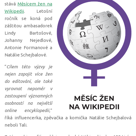
stává
Měsícem žen na
Wikipedii
. Letošní
ročník se koná pod
záštitou ambasadorek
Lindy Bartošové,
Johanny Nejedlové,
Antonie Formanové a
Natálie Schejbalové.
“
Cílem této výzvy je
nejen zapojit více žen
do editování, ale také
vyrovnat nepoměr v
zastoupení významných
osobností na největší
online encyklopedii,
”
říká influencerka, zpěvačka a komička Natálie Schejbalová
neboli Tali.