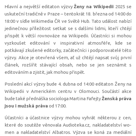
Hlavní a největší editaton výzvy
Ženy na Wikipedii
2025 se
uskuteční tradičně v Praze – tentokrát 18. března od 14:00 do
18:00 v sídle Wikimedia ČR ve Světě Hub. Tato událost nabízí
jedinečnou příležitost setkat se s dalšími lidmi, kteří chtějí
přispět k větší rovnováze na Wikipedii. Účastníci si mohou
vyzkoušet editování v inspirativní atmosféře, kde se
potkávají zkušené editorky, začátečníci i podporovatelé této
výzvy. Akce je otevřená všem, ať už chtějí napsat svůj první
článek, rozšířit stávající obsah, nebo se jen seznámit s
editováním a zjistit, jak mohou přispět.
Poslední akcí výzvy bude 4. dubna od 14:00 editaton Ženy na
Wikipedii v Americkém centru v Olomouci. Součástí akce
bude také přednáška sociologa Martina Fafejty
Ženská práva
jsou i mužská práva
od 17:00.
Účastníci a účastnice výzvy mohou vyhrát některou z cen,
které do soutěže věnovala Audioteka.cz, nakladatelství wo-
men a nakladatelství Albatros. Výzva se koná za mediální