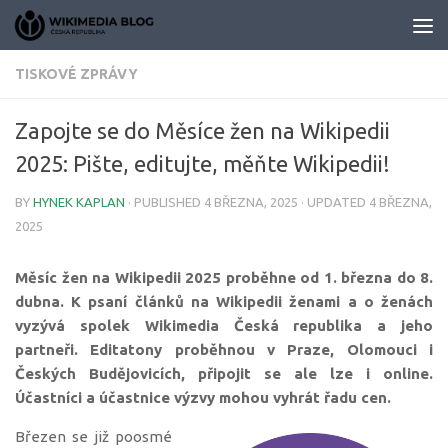
Skip to content
TISKOVÉ ZPRÁVY
Zapojte se do Měsíce žen na Wikipedii
2025: Pište, editujte, měňte Wikipedii!
BY
HYNEK KAPLAN
· PUBLISHED
4 BŘEZNA, 2025
· UPDATED
4 BŘEZNA,
2025
Měsíc žen na Wikipedii 2025 proběhne od 1. března do 8.
dubna. K psaní článků na Wikipedii ženami a o ženách
vyzývá spolek Wikimedia Česká republika a jeho
partneři. Editatony proběhnou v Praze, Olomouci i
Českých Budějovicích, připojit se ale lze i online.
Účastníci a účastnice výzvy mohou vyhrát řadu cen.
Březen se již poosmé