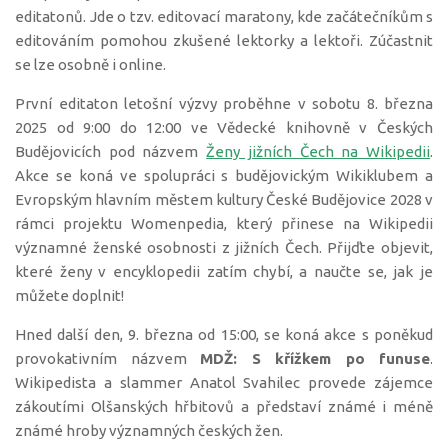
editatonů. Jde o tzv. editovací maratony, kde začátečníkům s
editováním pomohou zkušené lektorky a lektoři. Zúčastnit
se lze osobně i online.
První editaton letošní výzvy proběhne v sobotu 8. března
2025 od 9:00 do 12:00 ve Vědecké knihovně v Českých
Budějovicích pod názvem
Ženy jižních Čech na Wikipedii
.
Akce se koná ve spolupráci s budějovickým Wikiklubem a
Evropským hlavním městem kultury České Budějovice 2028 v
rámci projektu Womenpedia, který přinese na Wikipedii
významné ženské osobnosti z jižních Čech. Přijďte objevit,
které ženy v encyklopedii zatím chybí, a naučte se, jak je
můžete doplnit!
Hned další den, 9. března od 15:00, se koná akce s poněkud
provokativním názvem
MDŽ: S křížkem po funuse
.
Wikipedista a slammer Anatol Svahilec provede zájemce
zákoutími Olšanských hřbitovů a představí známé i méně
známé hroby významných českých žen.