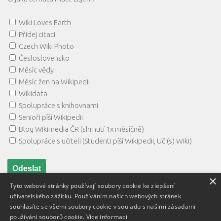
Wiki Loves Earth
Přidej citaci
Czech Wiki Photo
Česloslovensko
Měsíc vědy
Měsíc žen na Wikipedii
Wikidata
Spolupráce s knihovnami
Senioři píší Wikipedii
Blog Wikimedia ČR (shrnutí 1x měsíčně)
Spolupráce s učiteli (Studenti píší Wikipedii, Uč (s) Wiki)
×
Tyto webové stránky používají soubory cookie ke zlepšení
uživatelského zážitku. Používáním našich webových stránek
souhlasíte se všemi soubory cookie v souladu s našimi zásadami
používání souborů cookie.
Více informací