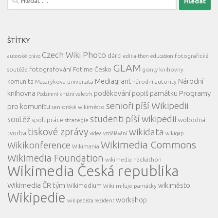
ŠTÍTKY
Czech Wiki Photo
dárci
fotografické
autorské právo
edit-a-thon
education
GLAM
fotografování
Fotíme Česko
soutěže
knihovny
granty
Mediagrant
Národní
komunita
Masarykova univerzita
národní autority
knihovna
Programy
poděkování
popiš památku
Podzimní knižní veletrh
senioři píší Wikipedii
pro komunitu
seniorské wikiměsto
studenti píší wikipedii
soutěž
spolupráce
svobodná
strategie
tiskové zprávy
wikidata
tvorba
videa
vzdělávání
wikigap
Wikimedia Commons
Wikikonference
Wikimania
Wikimedia Foundation
wikimedia hackathon
Wikimedia Česká republika
Wikimedia ČR tým
wikiměsto
Wikimedium
Wiki miluje památky
Wikipedie
workshop
wikipedista rezident