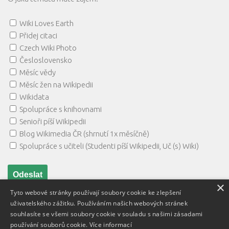
Wiki Loves Earth
Přidej citaci
Czech Wiki Photo
Česloslovensko
Měsíc vědy
Měsíc žen na Wikipedii
Wikidata
Spolupráce s knihovnami
Senioři píší Wikipedii
Blog Wikimedia ČR (shrnutí 1x měsíčně)
Spolupráce s učiteli (Studenti píší Wikipedii, Uč (s) Wiki)
×
Tyto webové stránky používají soubory cookie ke zlepšení
uživatelského zážitku. Používáním našich webových stránek
souhlasíte se všemi soubory cookie v souladu s našimi zásadami
používání souborů cookie.
Více informací