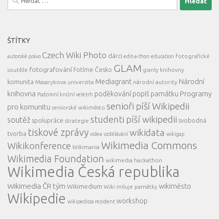
ŠTÍTKY
Czech Wiki Photo
dárci
fotografické
autorské právo
edit-a-thon
education
GLAM
fotografování
Fotíme Česko
soutěže
knihovny
granty
Mediagrant
Národní
komunita
Masarykova univerzita
národní autority
knihovna
Programy
poděkování
popiš památku
Podzimní knižní veletrh
senioři píší Wikipedii
pro komunitu
seniorské wikiměsto
studenti píší wikipedii
soutěž
spolupráce
svobodná
strategie
tiskové zprávy
wikidata
tvorba
videa
vzdělávání
wikigap
Wikimedia Commons
Wikikonference
Wikimania
Wikimedia Foundation
wikimedia hackathon
Wikimedia Česká republika
Wikimedia ČR tým
wikiměsto
Wikimedium
Wiki miluje památky
Wikipedie
workshop
wikipedista rezident