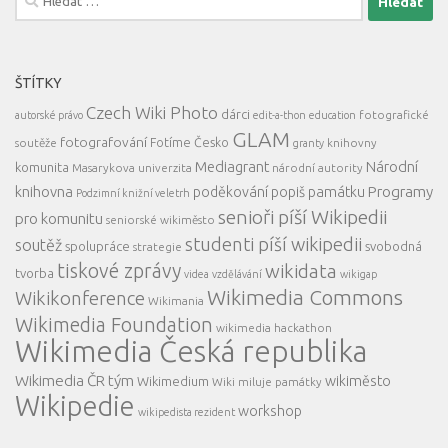
ŠTÍTKY
Czech Wiki Photo
dárci
fotografické
autorské právo
edit-a-thon
education
GLAM
fotografování
Fotíme Česko
soutěže
knihovny
granty
Mediagrant
Národní
komunita
Masarykova univerzita
národní autority
knihovna
Programy
poděkování
popiš památku
Podzimní knižní veletrh
senioři píší Wikipedii
pro komunitu
seniorské wikiměsto
studenti píší wikipedii
soutěž
spolupráce
svobodná
strategie
tiskové zprávy
wikidata
tvorba
videa
vzdělávání
wikigap
Wikimedia Commons
Wikikonference
Wikimania
Wikimedia Foundation
wikimedia hackathon
Wikimedia Česká republika
Wikimedia ČR tým
wikiměsto
Wikimedium
Wiki miluje památky
Wikipedie
workshop
wikipedista rezident