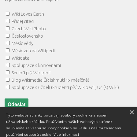
Wiki Loves Earth
Přidej citaci
Czech Wiki Photo
Česloslovensko
Měsíc vědy
Měsíc žen na Wikipedii
Wikidata
Spolupráce s knihovnami
Senioři píší Wikipedii
Blog Wikimedia ČR (shrnutí 1x měsíčně)
Spolupráce s učiteli (Studenti píší Wikipedii, Uč (s) Wiki)
×
Tyto webové stránky používají soubory cookie ke zlepšení
uživatelského zážitku. Používáním našich webových stránek
souhlasíte se všemi soubory cookie v souladu s našimi zásadami
používání souborů cookie.
Více informací