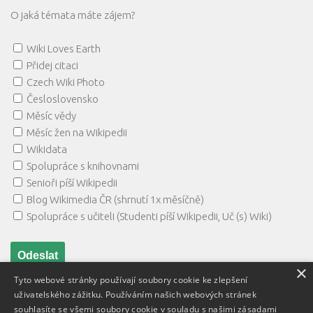
O jaká témata máte zájem?
Wiki Loves Earth
Přidej citaci
Czech Wiki Photo
Česloslovensko
Měsíc vědy
Měsíc žen na Wikipedii
Wikidata
Spolupráce s knihovnami
Senioři píší Wikipedii
Blog Wikimedia ČR (shrnutí 1x měsíčně)
Spolupráce s učiteli (Studenti píší Wikipedii, Uč (s) Wiki)
×
Tyto webové stránky používají soubory cookie ke zlepšení
uživatelského zážitku. Používáním našich webových stránek
souhlasíte se všemi soubory cookie v souladu s našimi zásadami