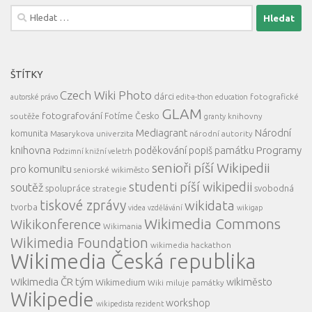
Vyhledávání
ŠTÍTKY
Czech Wiki Photo
dárci
fotografické
autorské právo
edit-a-thon
education
GLAM
fotografování
Fotíme Česko
soutěže
knihovny
granty
Mediagrant
Národní
komunita
Masarykova univerzita
národní autority
knihovna
Programy
poděkování
popiš památku
Podzimní knižní veletrh
senioři píší Wikipedii
pro komunitu
seniorské wikiměsto
studenti píší wikipedii
soutěž
spolupráce
svobodná
strategie
tiskové zprávy
wikidata
tvorba
videa
vzdělávání
wikigap
Wikimedia Commons
Wikikonference
Wikimania
Wikimedia Foundation
wikimedia hackathon
Wikimedia Česká republika
Wikimedia ČR tým
wikiměsto
Wikimedium
Wiki miluje památky
Wikipedie
workshop
wikipedista rezident