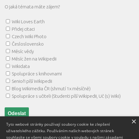
O jaká témata máte zájem?
Wiki Loves Earth
Přidej citaci
Czech Wiki Photo
Česloslovensko
Měsíc vědy
Měsíc žen na Wikipedii
Wikidata
Spolupráce s knihovnami
Senioři píší Wikipedii
Blog Wikimedia ČR (shrnutí 1x měsíčně)
Spolupráce s učiteli (Studenti píší Wikipedii, Uč (s) Wiki)
×
Tyto webové stránky používají soubory cookie ke zlepšení
uživatelského zážitku. Používáním našich webových stránek
souhlasíte se všemi soubory cookie v souladu s našimi zásadami