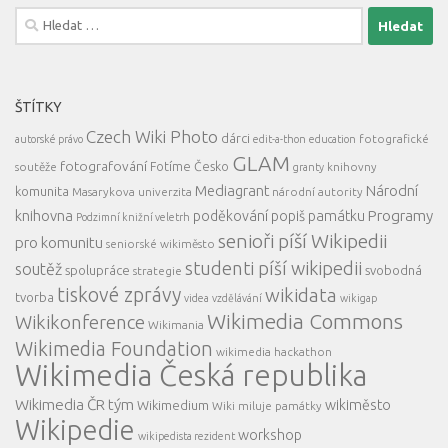
Vyhledávání
ŠTÍTKY
Czech Wiki Photo
dárci
fotografické
autorské právo
edit-a-thon
education
GLAM
fotografování
Fotíme Česko
soutěže
knihovny
granty
Mediagrant
Národní
komunita
Masarykova univerzita
národní autority
knihovna
Programy
poděkování
popiš památku
Podzimní knižní veletrh
senioři píší Wikipedii
pro komunitu
seniorské wikiměsto
studenti píší wikipedii
soutěž
spolupráce
svobodná
strategie
tiskové zprávy
wikidata
tvorba
videa
vzdělávání
wikigap
Wikimedia Commons
Wikikonference
Wikimania
Wikimedia Foundation
wikimedia hackathon
Wikimedia Česká republika
Wikimedia ČR tým
wikiměsto
Wikimedium
Wiki miluje památky
Wikipedie
workshop
wikipedista rezident