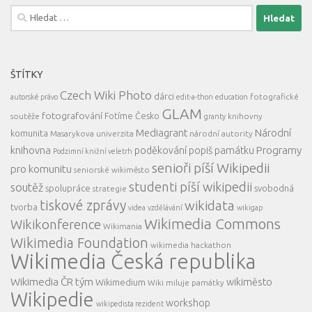
Vyhledávání
ŠTÍTKY
Czech Wiki Photo
dárci
fotografické
autorské právo
edit-a-thon
education
GLAM
fotografování
Fotíme Česko
soutěže
knihovny
granty
Mediagrant
Národní
komunita
Masarykova univerzita
národní autority
knihovna
Programy
poděkování
popiš památku
Podzimní knižní veletrh
senioři píší Wikipedii
pro komunitu
seniorské wikiměsto
studenti píší wikipedii
soutěž
spolupráce
svobodná
strategie
tiskové zprávy
wikidata
tvorba
videa
vzdělávání
wikigap
Wikimedia Commons
Wikikonference
Wikimania
Wikimedia Foundation
wikimedia hackathon
Wikimedia Česká republika
Wikimedia ČR tým
wikiměsto
Wikimedium
Wiki miluje památky
Wikipedie
workshop
wikipedista rezident