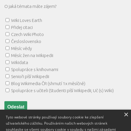
O jaká témata máte zájem?
Wiki Loves Earth
Přidej citaci
Czech Wiki Photo
Česloslovensko
Měsíc vědy
Měsíc žen na Wikipedii
Wikidata
Spolupráce s knihovnami
Senioři píší Wikipedii
Blog Wikimedia ČR (shrnutí 1x měsíčně)
Spolupráce s učiteli (Studenti píší Wikipedii, Uč (s) Wiki)
×
Tyto webové stránky používají soubory cookie ke zlepšení
uživatelského zážitku. Používáním našich webových stránek
souhlasíte se všemi soubory cookie v souladu s našimi zásadami